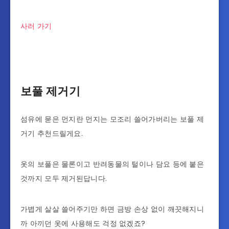
사러 가기
보풀 제거기
섬유에 묻은 먼지란 먼지는 모조리 쓸어가버리는 보풀 제
거기 추천드릴게요.
옷의 보풀은 물론이고 반려동물의 털이나 담요 등에 붙은
것까지 모두 제거된답니다.
가볍게 살살 쓸어주기만 하면 금방 손상 없이 깨끗해지니
까 아끼던 옷에 사용해도 걱정 없겠죠?