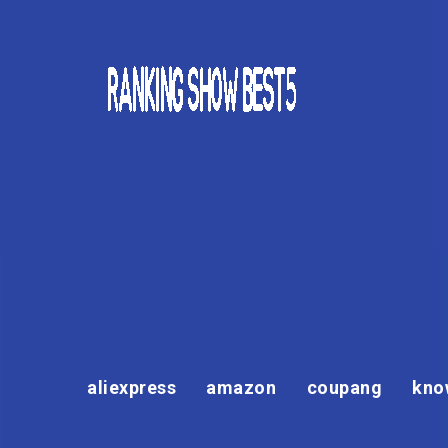
aliexpress
amazon
coupang
kno