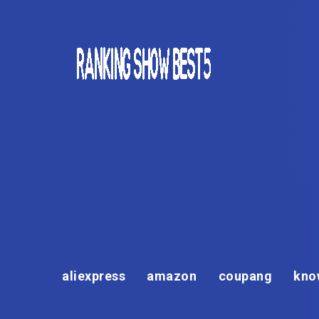
aliexpress
amazon
coupang
kno